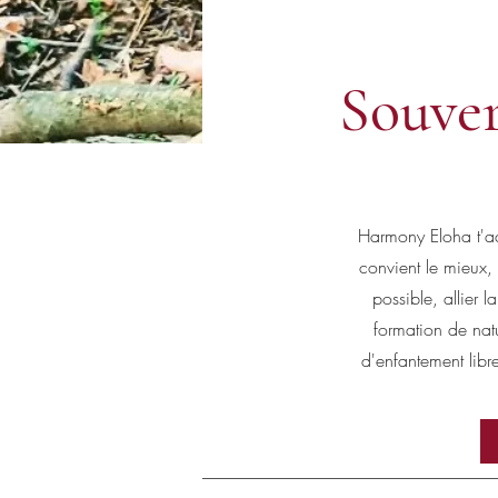
Souver
Harmony Eloha t'ac
convient le mieux, 
possible, allier 
formation de natu
d'enfantement libre