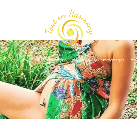
res Mamans
Séances à la carte
Qui suis-je ?
Témoignages
FA