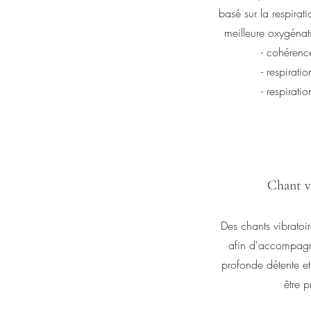
basé sur la respirat
meilleure oxygénati
- cohérenc
- respirati
- respirati
Chant v
Des chants vibratoir
afin d'accompagn
profonde détente e
être p