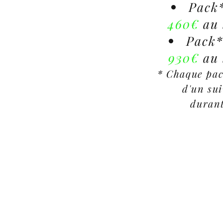
Pack*
460€
au 
Pack*
930€
au 
* Chaque pa
d'un su
durant