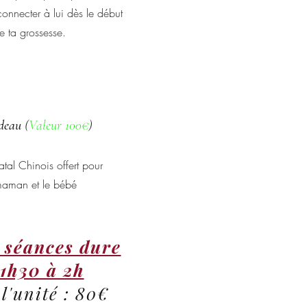
 connecter à lui dès le début
e ta grossesse.
deau
(
Valeur 100€
)
al Chinois offert pour
maman et le bébé
s séances dure
 1h30 à 2h
l'unité :
80€