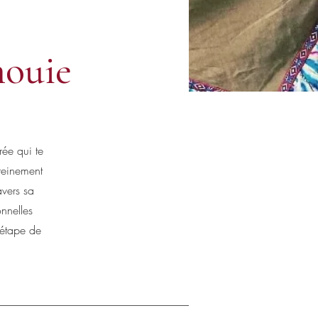
nouie
ée qui te
ereinement
avers sa
onnelles
 étape de