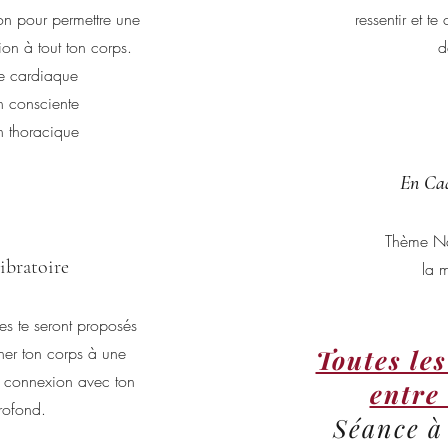
ion pour permettre une
ressentir et te
on à tout ton corps.
d
e cardiaque
on consciente
on thoracique
En Ca
Thème Nat
ibratoire
la 
es te seront proposés
er ton corps à une
Toutes le
t connexion avec ton
entre
rofond.
Séance à 