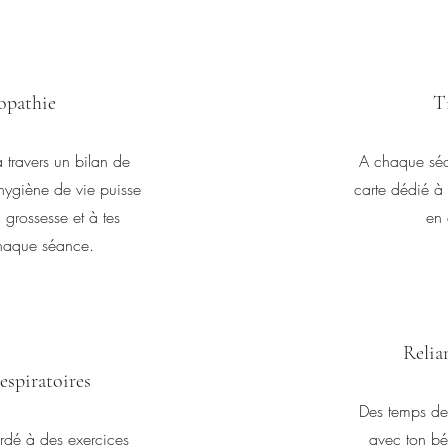
opathie
T
travers un bilan de
A chaque séan
 hygiène de vie puisse
carte dédié à
 grossesse et à tes
en 
haque séance.
Relia
espiratoires
Des temps de 
rdé à des exercices
avec ton bé