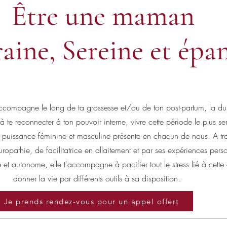
Être une maman
aine, Sereine et épa
compagne le long de ta grossesse et/ou de ton post-partum, la dur
à te reconnecter à ton pouvoir interne, vivre cette période le plus s
la puissance féminine et masculine présente en chacun de nous. A tr
ropathie, de facilitatrice en allaitement et par ses expériences pers
 et autonome, elle t'accompagne à pacifier tout le stress lié à cette
donner la vie par différents outils à sa disposition.
Je prends rendez-vous pour un appel offert