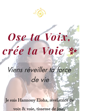
Ose ta Voix,
crée ta Voie ✨
Viens réveiller ta force 
de vie
Je suis Harmony Eloha, révélatrice de
voix & voie, tisseuse de joie,