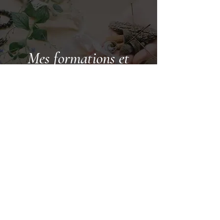
Mes formations et
expériences
Formation en cours "Praticien Chamanique
" par Elena Kumay - Michetchkina
Certifiée "Facilitatrice en Allaitement" par