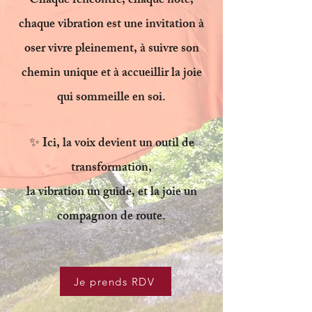
Chaque rencontre, chaque note,
chaque vibration est une invitation à
oser vivre pleinement, à suivre son
chemin unique et à accueillir la joie
qui sommeille en soi.
✨ Ici, la voix devient un outil de
transformation,
la vibration un guide, et la joie un
compagnon de route.
Je prends RDV