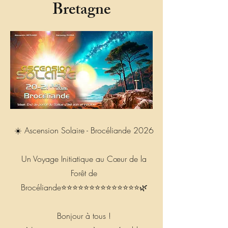
Bretagne
☀️ Ascension Solaire - Brocéliande 2026
Un Voyage Initiatique au Cœur de la
Forêt de
Brocéliande⭐️⭐️⭐️⭐️⭐️⭐️⭐️⭐️⭐️⭐️⭐️⭐️⭐️⭐️🌿
Bonjour à tous !